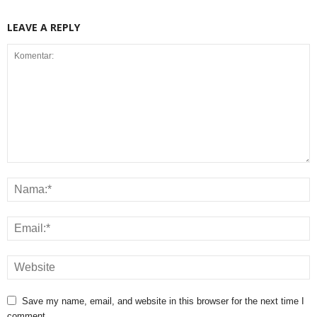
LEAVE A REPLY
Save my name, email, and website in this browser for the next time I
comment.