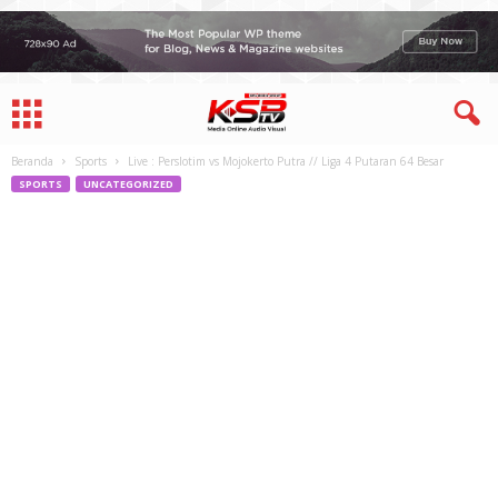
Beranda
Sports
Live : Perslotim vs Mojokerto Putra // Liga 4 Putaran 64 Besar
SPORTS
UNCATEGORIZED