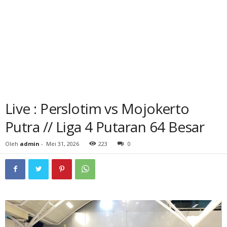
Live : Perslotim vs Mojokerto
Putra // Liga 4 Putaran 64 Besar
Oleh
admin
-
Mei 31, 2026
223
0