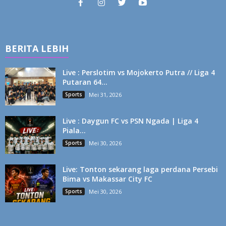
BERITA LEBIH
Live : Perslotim vs Mojokerto Putra // Liga 4
Putaran 64...
Sports
Mei 31, 2026
Live : Daygun FC vs PSN Ngada | Liga 4
Piala...
Sports
Mei 30, 2026
Live: Tonton sekarang laga perdana Persebi
Bima vs Makassar City FC
Sports
Mei 30, 2026