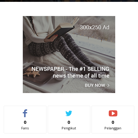
0
0
0
Fans
Pengikut
Pelanggan