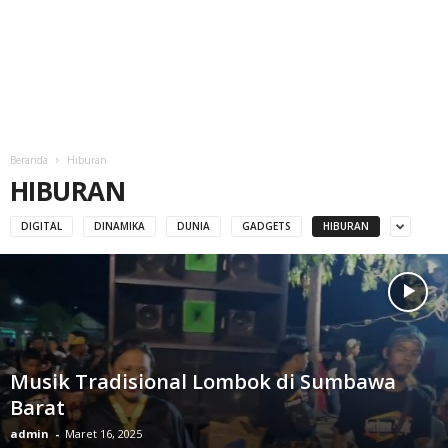
Beranda
Hiburan
HIBURAN
DIGITAL
DINAMIKA
DUNIA
GADGETS
HIBURAN
Musik Tradisional Lombok di Sumbawa
Barat
admin
-
Maret 16, 2025